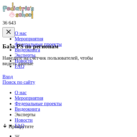
36 643
О нас
Mероприятия
Федеральные проекты
База PS по регионам
Видеокнига
Эксперты
Наведите на счётчик пользователей, чтобы
Новости
видеть данные
FAQ
Вход
Поиск по сайту
О нас
Mероприятия
Федеральные проекты
Видеокнига
Эксперты
Новости
FAQ
Прокрутите