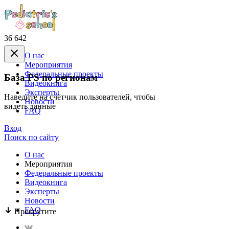
36 642
О нас
Mероприятия
Федеральные проекты
База PS по регионам
Видеокнига
Эксперты
Наведите на счётчик пользователей, чтобы
Новости
видеть данные
FAQ
Вход
Поиск по сайту
О нас
Mероприятия
Федеральные проекты
Видеокнига
Эксперты
Новости
FAQ
Прокрутите