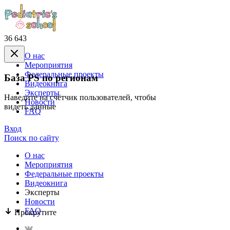
36 643
О нас
Mероприятия
Федеральные проекты
База PS по регионам
Видеокнига
Эксперты
Наведите на счётчик пользователей, чтобы
Новости
видеть данные
FAQ
Вход
Поиск по сайту
О нас
Mероприятия
Федеральные проекты
Видеокнига
Эксперты
Новости
FAQ
Прокрутите