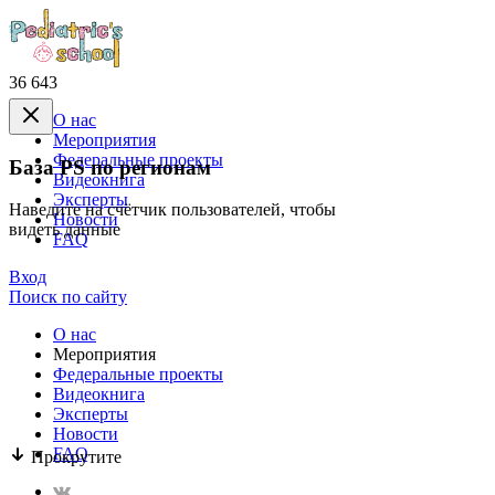
36 643
О нас
Mероприятия
Федеральные проекты
База PS по регионам
Видеокнига
Эксперты
Наведите на счётчик пользователей, чтобы
Новости
видеть данные
FAQ
Вход
Поиск по сайту
О нас
Mероприятия
Федеральные проекты
Видеокнига
Эксперты
Новости
FAQ
Прокрутите