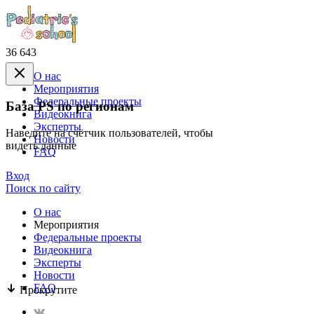
36 643
О нас
Mероприятия
Федеральные проекты
База PS по регионам
Видеокнига
Эксперты
Наведите на счётчик пользователей, чтобы
Новости
видеть данные
FAQ
Вход
Поиск по сайту
О нас
Mероприятия
Федеральные проекты
Видеокнига
Эксперты
Новости
FAQ
Прокрутите