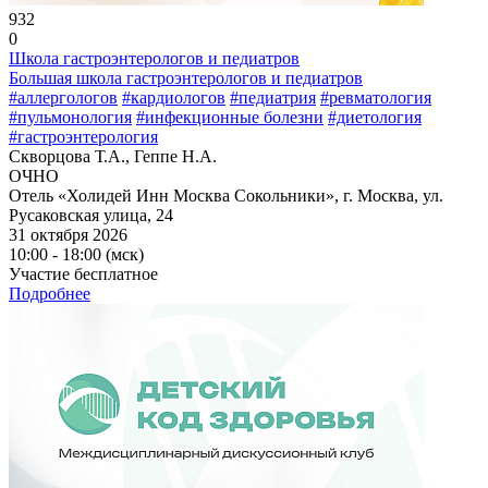
932
0
Школа гастроэнтерологов и педиатров
Большая школа гастроэнтерологов и педиатров
#аллергологов
#кардиологов
#педиатрия
#ревматология
#пульмонология
#инфекционные болезни
#диетология
#гастроэнтерология
Скворцова Т.А., Геппе Н.А.
ОЧНО
Отель «Холидей Инн Москва Сокольники», г. Москва, ул.
Русаковская улица, 24
31 октября 2026
10:00 - 18:00 (мск)
Участие бесплатное
Подробнее