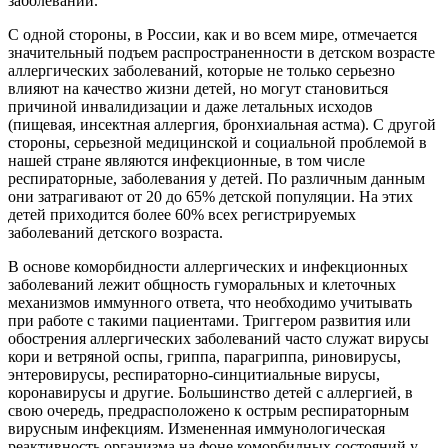
заболеваний.
С одной стороны, в России, как и во всем мире, отмечается
значительный подъем распространенности в детском возрасте
аллергических заболеваний, которые не только серьезно
влияют на качество жизни детей, но могут становиться
причиной инвалидизации и даже летальных исходов
(пищевая, инсектная аллергия, бронхиальная астма). С другой
стороны, серьезной медицинской и социальной проблемой в
нашей стране являются инфекционные, в том числе
респираторные, заболевания у детей. По различным данным
они затрагивают от 20 до 65% детской популяции. На этих
детей приходится более 60% всех регистрируемых
заболеваний детского возраста.
В основе коморбидности аллергических и инфекционных
заболеваний лежит общность гуморальных и клеточных
механизмов иммунного ответа, что необходимо учитывать
при работе с такими пациентами. Триггером развития или
обострения аллергических заболеваний часто служат вирусы
кори и ветряной оспы, гриппа, парагриппа, риновирусы,
энтеровирусы, респираторно-синцитиальные вирусы,
коронавирусы и другие. Большинство детей с аллергией, в
свою очередь, предрасположено к острым респираторным
вирусным инфекциям. Измененная иммунологическая
реактивность организма на фоне коморбидных состояний у