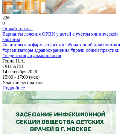
226
0
Онлайн-школа
Варианты лечения ОРВИ у детей с учётом клинической
картины
#клиническая фармакология
#лабораторной диагностики
#организаторы здравоохранения
#врачи общей практики
#педиатрия
#пульмонология
Геппе Н.А.
ОНЛАЙН
14 сентября 2026
15:00 - 17:00 (мск)
Участие бесплатное
Подробнее