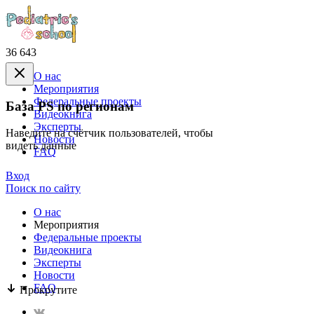
36 643
О нас
Mероприятия
Федеральные проекты
База PS по регионам
Видеокнига
Эксперты
Наведите на счётчик пользователей, чтобы
Новости
видеть данные
FAQ
Вход
Поиск по сайту
О нас
Mероприятия
Федеральные проекты
Видеокнига
Эксперты
Новости
FAQ
Прокрутите