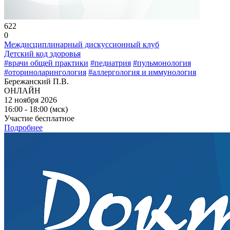
622
0
Междисциплинарный дискуссионный клуб
Детский код здоровья
#врачи общей практики
#педиатрия
#пульмонология
#оториноларингология
#аллергология и иммунология
Бережанский П.В.
ОНЛАЙН
12 ноября 2026
16:00 - 18:00 (мск)
Участие бесплатное
Подробнее