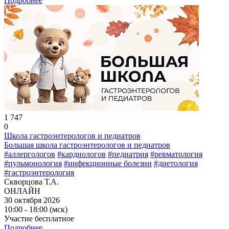
Подробнее
1 747
0
Школа гастроэнтерологов и педиатров
Большая школа гастроэнтерологов и педиатров
#аллергологов
#кардиологов
#педиатрия
#ревматология
#пульмонология
#инфекционные болезни
#диетология
#гастроэнтерология
Скворцова Т.А.
ОНЛАЙН
30 октября 2026
10:00 - 18:00 (мск)
Участие бесплатное
Подробнее