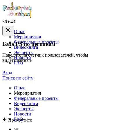
36 643
О нас
Mероприятия
Федеральные проекты
База PS по регионам
Видеокнига
Эксперты
Наведите на счётчик пользователей, чтобы
Новости
видеть данные
FAQ
Вход
Поиск по сайту
О нас
Mероприятия
Федеральные проекты
Видеокнига
Эксперты
Новости
FAQ
Прокрутите