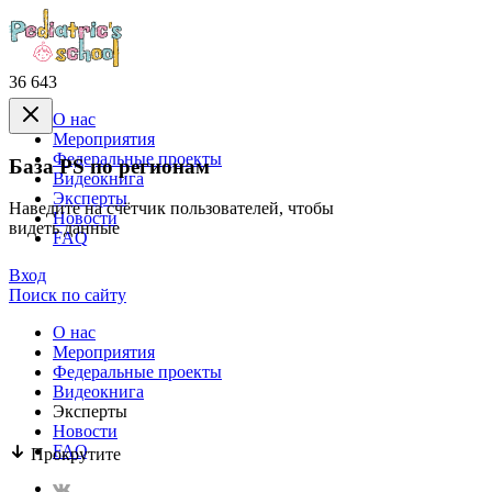
36 643
О нас
Mероприятия
Федеральные проекты
База PS по регионам
Видеокнига
Эксперты
Наведите на счётчик пользователей, чтобы
Новости
видеть данные
FAQ
Вход
Поиск по сайту
О нас
Mероприятия
Федеральные проекты
Видеокнига
Эксперты
Новости
FAQ
Прокрутите