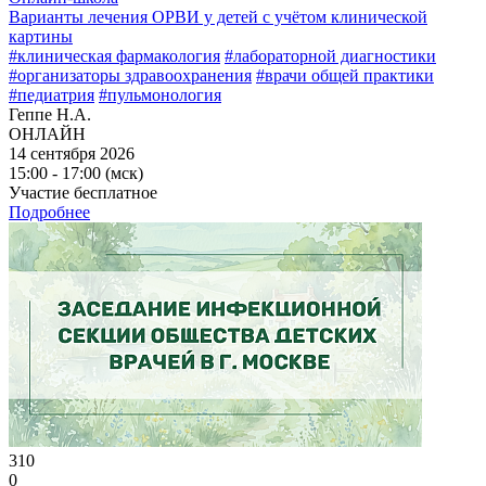
Варианты лечения ОРВИ у детей с учётом клинической
картины
#клиническая фармакология
#лабораторной диагностики
#организаторы здравоохранения
#врачи общей практики
#педиатрия
#пульмонология
Геппе Н.А.
ОНЛАЙН
14 сентября 2026
15:00 - 17:00 (мск)
Участие бесплатное
Подробнее
310
0