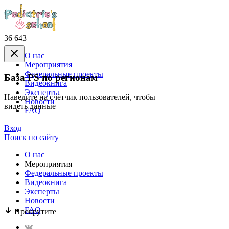
36 643
О нас
Mероприятия
Федеральные проекты
База PS по регионам
Видеокнига
Эксперты
Наведите на счётчик пользователей, чтобы
Новости
видеть данные
FAQ
Вход
Поиск по сайту
О нас
Mероприятия
Федеральные проекты
Видеокнига
Эксперты
Новости
FAQ
Прокрутите