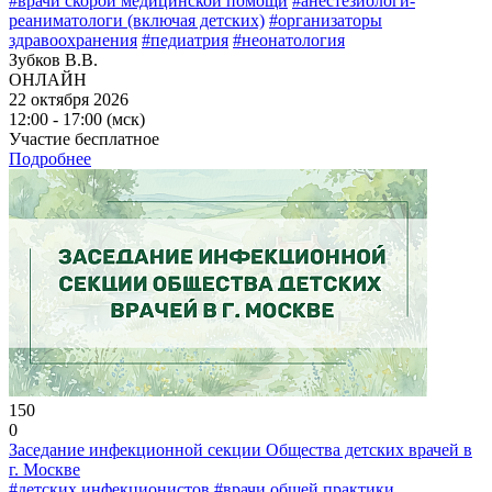
#врачи скорой медицинской помощи
#анестезиологи-
реаниматологи (включая детских)
#организаторы
здравоохранения
#педиатрия
#неонатология
Зубков В.В.
ОНЛАЙН
22 октября 2026
12:00 - 17:00 (мск)
Участие бесплатное
Подробнее
150
0
Заседание инфекционной секции Общества детских врачей в
г. Москве
#детских инфекционистов
#врачи общей практики