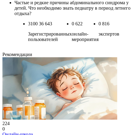
Частые и редкие причины абдоминального синдрома у
детей. Что необходимо знать педиатру в период летнего
отдыха?
3100
36 643
0
622
0
816
Зарегистрированных
онлайн-
экспертов
пользователей
мероприятия
Рекомендации
224
0
Онлайн-школа