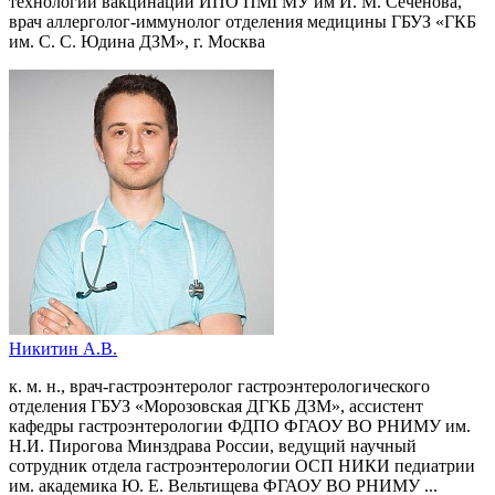
технологий вакцинации ИПО ПМГМУ им И. М. Сеченова,
врач аллерголог-иммунолог отделения медицины ГБУЗ «ГКБ
им. С. С. Юдина ДЗМ», г. Москва
Никитин А.В.
к. м. н., врач-гастроэнтеролог гастроэнтерологического
отделения ГБУЗ «Морозовская ДГКБ ДЗМ», ассистент
кафедры гастроэнтерологии ФДПО ФГАОУ ВО РНИМУ им.
Н.И. Пирогова Минздрава России, ведущий научный
сотрудник отдела гастроэнтерологии ОСП НИКИ педиатрии
им. академика Ю. Е. Вельтищева ФГАОУ ВО РНИМУ ...