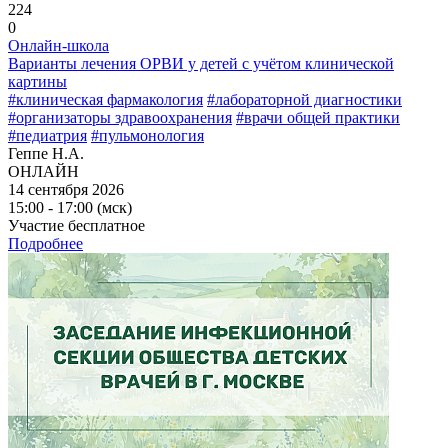
224
0
Онлайн-школа
Варианты лечения ОРВИ у детей с учётом клинической
картины
#клиническая фармакология
#лабораторной диагностики
#организаторы здравоохранения
#врачи общей практики
#педиатрия
#пульмонология
Геппе Н.А.
ОНЛАЙН
14 сентября 2026
15:00 - 17:00 (мск)
Участие бесплатное
Подробнее