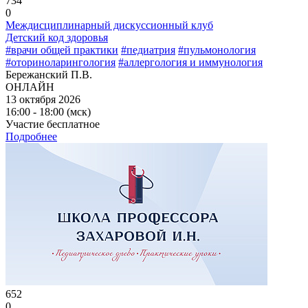
734
0
Междисциплинарный дискуссионный клуб
Детский код здоровья
#врачи общей практики
#педиатрия
#пульмонология
#оториноларингология
#аллергология и иммунология
Бережанский П.В.
ОНЛАЙН
13 октября 2026
16:00 - 18:00 (мск)
Участие бесплатное
Подробнее
652
0