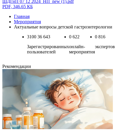
ШДГиП 07 12 2024_НП_new (1).pdf
PDF, 346.65 КБ
Главная
Мероприятия
Актуальные вопросы детской гастроэнтерологии
3100
36 643
0
622
0
816
Зарегистрированных
онлайн-
экспертов
пользователей
мероприятия
Рекомендации