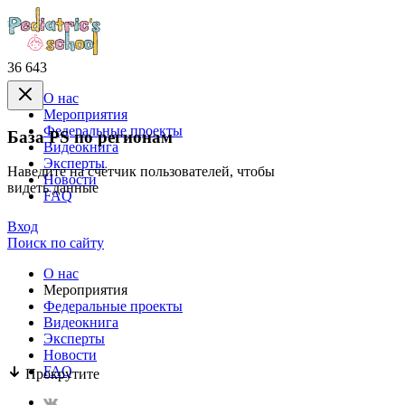
36 643
О нас
Mероприятия
Федеральные проекты
База PS по регионам
Видеокнига
Эксперты
Наведите на счётчик пользователей, чтобы
Новости
видеть данные
FAQ
Вход
Поиск по сайту
О нас
Mероприятия
Федеральные проекты
Видеокнига
Эксперты
Новости
FAQ
Прокрутите