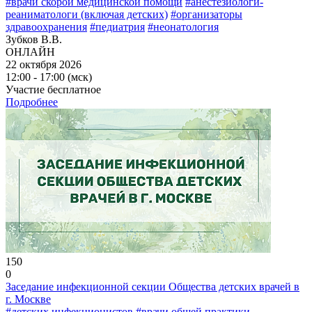
#врачи скорой медицинской помощи
#анестезиологи-
реаниматологи (включая детских)
#организаторы
здравоохранения
#педиатрия
#неонатология
Зубков В.В.
ОНЛАЙН
22 октября 2026
12:00 - 17:00 (мск)
Участие бесплатное
Подробнее
150
0
Заседание инфекционной секции Общества детских врачей в
г. Москве
#детских инфекционистов
#врачи общей практики