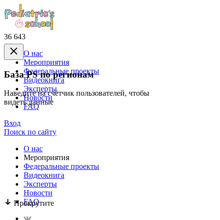
36 643
О нас
Mероприятия
Федеральные проекты
База PS по регионам
Видеокнига
Эксперты
Наведите на счётчик пользователей, чтобы
Новости
видеть данные
FAQ
Вход
Поиск по сайту
О нас
Mероприятия
Федеральные проекты
Видеокнига
Эксперты
Новости
FAQ
Прокрутите