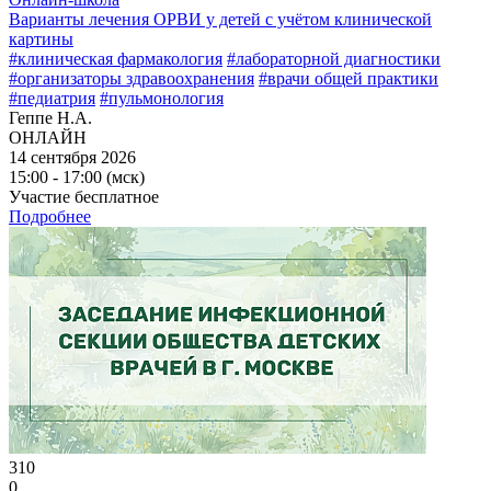
Варианты лечения ОРВИ у детей с учётом клинической
картины
#клиническая фармакология
#лабораторной диагностики
#организаторы здравоохранения
#врачи общей практики
#педиатрия
#пульмонология
Геппе Н.А.
ОНЛАЙН
14 сентября 2026
15:00 - 17:00 (мск)
Участие бесплатное
Подробнее
310
0