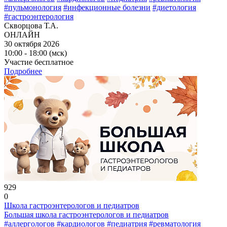
#пульмонология
#инфекционные болезни
#диетология
#гастроэнтерология
Скворцова Т.А.
ОНЛАЙН
30 октября 2026
10:00 - 18:00 (мск)
Участие бесплатное
Подробнее
929
0
Школа гастроэнтерологов и педиатров
Большая школа гастроэнтерологов и педиатров
#аллергологов
#кардиологов
#педиатрия
#ревматология