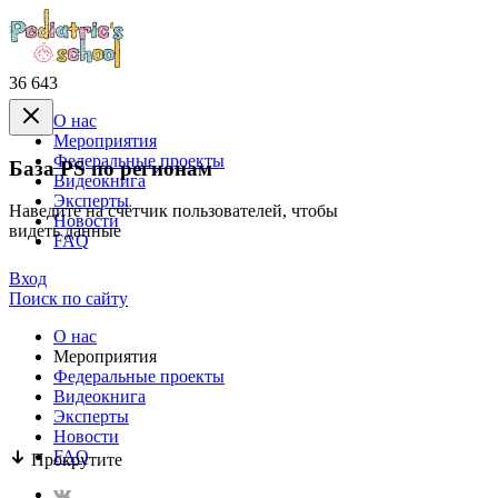
36 643
О нас
Mероприятия
Федеральные проекты
База PS по регионам
Видеокнига
Эксперты
Наведите на счётчик пользователей, чтобы
Новости
видеть данные
FAQ
Вход
Поиск по сайту
О нас
Mероприятия
Федеральные проекты
Видеокнига
Эксперты
Новости
FAQ
Прокрутите