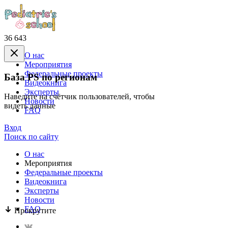
36 643
О нас
Mероприятия
Федеральные проекты
База PS по регионам
Видеокнига
Эксперты
Наведите на счётчик пользователей, чтобы
Новости
видеть данные
FAQ
Вход
Поиск по сайту
О нас
Mероприятия
Федеральные проекты
Видеокнига
Эксперты
Новости
FAQ
Прокрутите