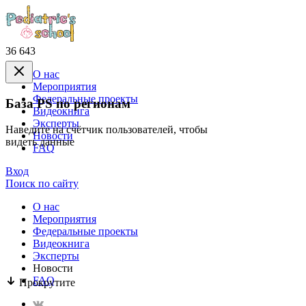
36 643
О нас
Mероприятия
Федеральные проекты
База PS по регионам
Видеокнига
Эксперты
Наведите на счётчик пользователей, чтобы
Новости
видеть данные
FAQ
Вход
Поиск по сайту
О нас
Mероприятия
Федеральные проекты
Видеокнига
Эксперты
Новости
FAQ
Прокрутите