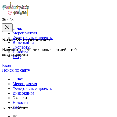
36 643
О нас
Mероприятия
Федеральные проекты
База PS по регионам
Видеокнига
Эксперты
Наведите на счётчик пользователей, чтобы
Новости
видеть данные
FAQ
Вход
Поиск по сайту
О нас
Mероприятия
Федеральные проекты
Видеокнига
Эксперты
Новости
FAQ
Прокрутите