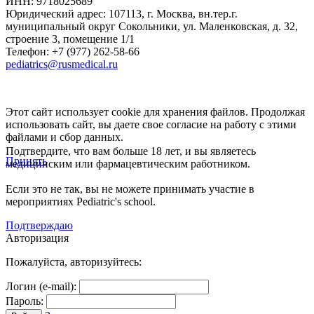
ИНН: 9718025689
Юридический адрес:
107113
,
г. Москва
,
вн.тер.г.
муниципальный округ Сокольники, ул. Маленковская, д. 32,
строение 3, помещение 1/1
Телефон: +7 (977) 262-58-66
pediatrics@rusmedical.ru
Этот сайт использует cookie для хранения файлов. Продолжая
использовать сайт, вы даете свое согласие на работу с этими
файлами и сбор данных.
Подтвердите, что вам больше 18 лет, и вы являетесь
Принять
медицинским или фармацевтическим работником.
Если это не так, вы не можете принимать участие в
мероприятиях Pediatric's school.
Подтверждаю
Авторизация
Пожалуйста, авторизуйтесь:
Логин (e-mail):
Пароль: