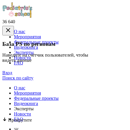
36 640
О нас
Mероприятия
Федеральные проекты
База PS по регионам
Видеокнига
Эксперты
Наведите на счётчик пользователей, чтобы
Новости
видеть данные
FAQ
Вход
Поиск по сайту
О нас
Mероприятия
Федеральные проекты
Видеокнига
Эксперты
Новости
FAQ
Прокрутите