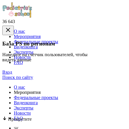
36 643
О нас
Mероприятия
Федеральные проекты
База PS по регионам
Видеокнига
Эксперты
Наведите на счётчик пользователей, чтобы
Новости
видеть данные
FAQ
Вход
Поиск по сайту
О нас
Mероприятия
Федеральные проекты
Видеокнига
Эксперты
Новости
FAQ
Прокрутите