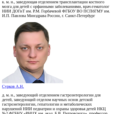
к. м. н., заведующая отделением трансплантации костного
мозга для детей с орфанными заболеваниями, врач-гематолог
НИИ ДОГиТ им. Р.М. Горбачевой ФГБОУ ВО ПСПбГМУ им.
И.П. Павлова Минздрава России, г. Санкт-Петербург
Сурков А.Н.
д. м. н., заведующий отделением гастроэнтерологии для
детей, заведующий отделом научных основ детской
гастроэнтерологии, гепатологии и метаболических
нарушений НИИ педиатрии и охраны здоровья детей НКЦ
№2 ФГБНУ «РНЦХ им. акад. Б.В. Петровского», профессор