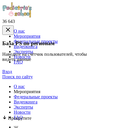
36 643
О нас
Mероприятия
Федеральные проекты
База PS по регионам
Видеокнига
Эксперты
Наведите на счётчик пользователей, чтобы
Новости
видеть данные
FAQ
Вход
Поиск по сайту
О нас
Mероприятия
Федеральные проекты
Видеокнига
Эксперты
Новости
FAQ
Прокрутите