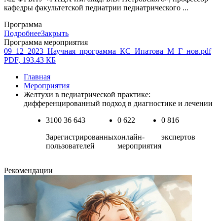
кафедры факультетской педиатрии педиатрического ...
Программа
Подробнее
Закрыть
Программа мероприятия
09_12_2023_Научная_программа_КС_Ипатова_М_Г_нов.pdf
PDF, 193.43 КБ
Главная
Мероприятия
Желтухи в педиатрической практике:
дифференцированный подход в диагностике и лечении
3100
36 643
0
622
0
816
Зарегистрированных
онлайн-
экспертов
пользователей
мероприятия
Рекомендации