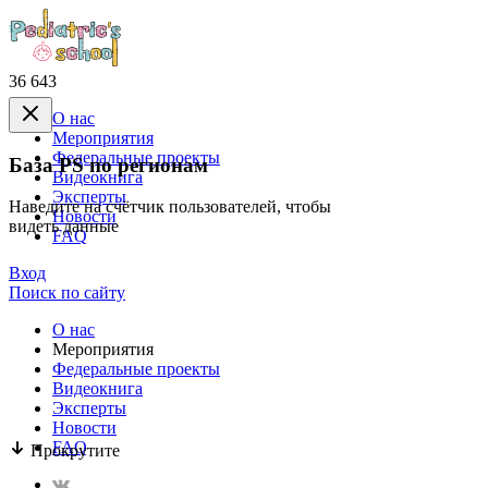
36 643
О нас
Mероприятия
Федеральные проекты
База PS по регионам
Видеокнига
Эксперты
Наведите на счётчик пользователей, чтобы
Новости
видеть данные
FAQ
Вход
Поиск по сайту
О нас
Mероприятия
Федеральные проекты
Видеокнига
Эксперты
Новости
FAQ
Прокрутите