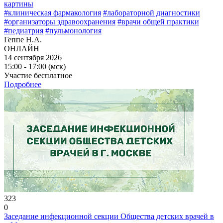
картины
#клиническая фармакология
#лабораторной диагностики
#организаторы здравоохранения
#врачи общей практики
#педиатрия
#пульмонология
Геппе Н.А.
ОНЛАЙН
14 сентября 2026
15:00 - 17:00 (мск)
Участие бесплатное
Подробнее
323
0
Заседание инфекционной секции Общества детских врачей в