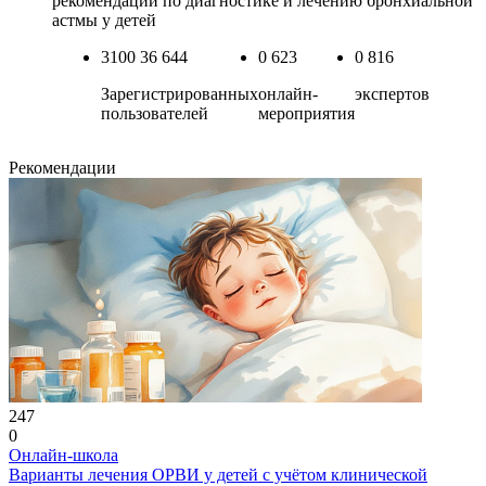
рекомендации по диагностике и лечению бронхиальной
астмы у детей
3100
36 644
0
623
0
816
Зарегистрированных
онлайн-
экспертов
пользователей
мероприятия
Рекомендации
247
0
Онлайн-школа
Варианты лечения ОРВИ у детей с учётом клинической