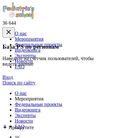
36 644
О нас
Mероприятия
Федеральные проекты
База PS по регионам
Видеокнига
Эксперты
Наведите на счётчик пользователей, чтобы
Новости
видеть данные
FAQ
Вход
Поиск по сайту
О нас
Mероприятия
Федеральные проекты
Видеокнига
Эксперты
Новости
FAQ
Прокрутите