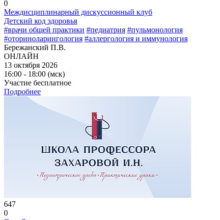
0
Междисциплинарный дискуссионный клуб
Детский код здоровья
#врачи общей практики
#педиатрия
#пульмонология
#оториноларингология
#аллергология и иммунология
Бережанский П.В.
ОНЛАЙН
13 октября 2026
16:00 - 18:00 (мск)
Участие бесплатное
Подробнее
647
0