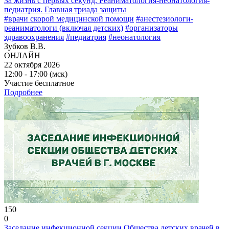
За жизнь с первых секунд. Реаниматология-неонатология-
педиатрия. Главная триада защиты
#врачи скорой медицинской помощи
#анестезиологи-
реаниматологи (включая детских)
#организаторы
здравоохранения
#педиатрия
#неонатология
Зубков В.В.
ОНЛАЙН
22 октября 2026
12:00 - 17:00 (мск)
Участие бесплатное
Подробнее
150
0
Заседание инфекционной секции Общества детских врачей в