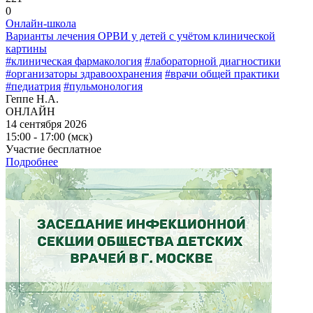
0
Онлайн-школа
Варианты лечения ОРВИ у детей с учётом клинической
картины
#клиническая фармакология
#лабораторной диагностики
#организаторы здравоохранения
#врачи общей практики
#педиатрия
#пульмонология
Геппе Н.А.
ОНЛАЙН
14 сентября 2026
15:00 - 17:00 (мск)
Участие бесплатное
Подробнее