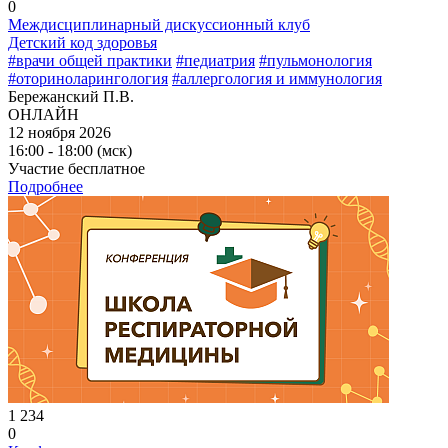
0
Междисциплинарный дискуссионный клуб
Детский код здоровья
#врачи общей практики
#педиатрия
#пульмонология
#оториноларингология
#аллергология и иммунология
Бережанский П.В.
ОНЛАЙН
12 ноября 2026
16:00 - 18:00 (мск)
Участие бесплатное
Подробнее
1 234
0