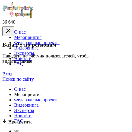
36 640
О нас
Mероприятия
Федеральные проекты
База PS по регионам
Видеокнига
Эксперты
Наведите на счётчик пользователей, чтобы
Новости
видеть данные
FAQ
Вход
Поиск по сайту
О нас
Mероприятия
Федеральные проекты
Видеокнига
Эксперты
Новости
FAQ
Прокрутите