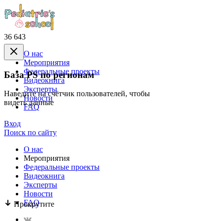
36 643
О нас
Mероприятия
Федеральные проекты
База PS по регионам
Видеокнига
Эксперты
Наведите на счётчик пользователей, чтобы
Новости
видеть данные
FAQ
Вход
Поиск по сайту
О нас
Mероприятия
Федеральные проекты
Видеокнига
Эксперты
Новости
FAQ
Прокрутите