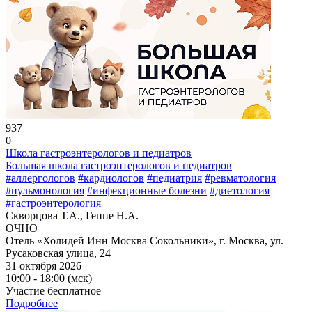
937
0
Школа гастроэнтерологов и педиатров
Большая школа гастроэнтерологов и педиатров
#аллергологов
#кардиологов
#педиатрия
#ревматология
#пульмонология
#инфекционные болезни
#диетология
#гастроэнтерология
Скворцова Т.А., Геппе Н.А.
ОЧНО
Отель «Холидей Инн Москва Сокольники», г. Москва, ул.
Русаковская улица, 24
31 октября 2026
10:00 - 18:00 (мск)
Участие бесплатное
Подробнее