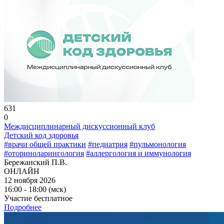
631
0
Междисциплинарный дискуссионный клуб
Детский код здоровья
#врачи общей практики
#педиатрия
#пульмонология
#оториноларингология
#аллергология и иммунология
Бережанский П.В.
ОНЛАЙН
12 ноября 2026
16:00 - 18:00 (мск)
Участие бесплатное
Подробнее