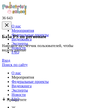
36 643
О нас
Mероприятия
Федеральные проекты
База PS по регионам
Видеокнига
Эксперты
Наведите на счётчик пользователей, чтобы
Новости
видеть данные
FAQ
Вход
Поиск по сайту
О нас
Mероприятия
Федеральные проекты
Видеокнига
Эксперты
Новости
FAQ
Прокрутите