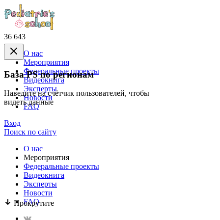
36 643
О нас
Mероприятия
Федеральные проекты
База PS по регионам
Видеокнига
Эксперты
Наведите на счётчик пользователей, чтобы
Новости
видеть данные
FAQ
Вход
Поиск по сайту
О нас
Mероприятия
Федеральные проекты
Видеокнига
Эксперты
Новости
FAQ
Прокрутите