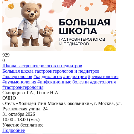
929
0
Школа гастроэнтерологов и педиатров
Большая школа гастроэнтерологов и педиатров
#аллергологов
#кардиологов
#педиатрия
#ревматология
#пульмонология
#инфекционные болезни
#диетология
#гастроэнтерология
Скворцова Т.А., Геппе Н.А.
ОЧНО
Отель «Холидей Инн Москва Сокольники», г. Москва, ул.
Русаковская улица, 24
31 октября 2026
10:00 - 18:00 (мск)
Участие бесплатное
Подробнее