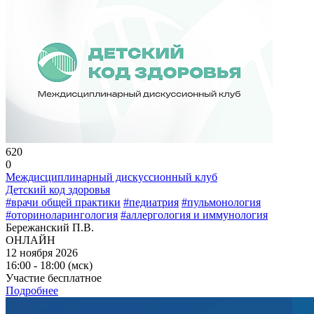
620
0
Междисциплинарный дискуссионный клуб
Детский код здоровья
#врачи общей практики
#педиатрия
#пульмонология
#оториноларингология
#аллергология и иммунология
Бережанский П.В.
ОНЛАЙН
12 ноября 2026
16:00 - 18:00 (мск)
Участие бесплатное
Подробнее