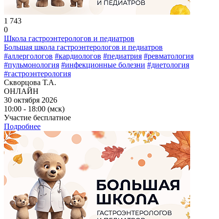
1 743
0
Школа гастроэнтерологов и педиатров
Большая школа гастроэнтерологов и педиатров
#аллергологов
#кардиологов
#педиатрия
#ревматология
#пульмонология
#инфекционные болезни
#диетология
#гастроэнтерология
Скворцова Т.А.
ОНЛАЙН
30 октября 2026
10:00 - 18:00 (мск)
Участие бесплатное
Подробнее