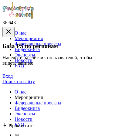
36 643
О нас
Mероприятия
Федеральные проекты
База PS по регионам
Видеокнига
Эксперты
Наведите на счётчик пользователей, чтобы
Новости
видеть данные
FAQ
Вход
Поиск по сайту
О нас
Mероприятия
Федеральные проекты
Видеокнига
Эксперты
Новости
FAQ
Прокрутите