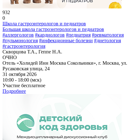
932
0
Школа гастроэнтерологов и педиатров
Большая школа гастроэнтерологов и педиатров
#аллергологов
#кардиологов
#педиатрия
#ревматология
#пульмонология
#инфекционные болезни
#диетология
#гастроэнтерология
Скворцова Т.А., Геппе Н.А.
ОЧНО
Отель «Холидей Инн Москва Сокольники», г. Москва, ул.
Русаковская улица, 24
31 октября 2026
10:00 - 18:00 (мск)
Участие бесплатное
Подробнее