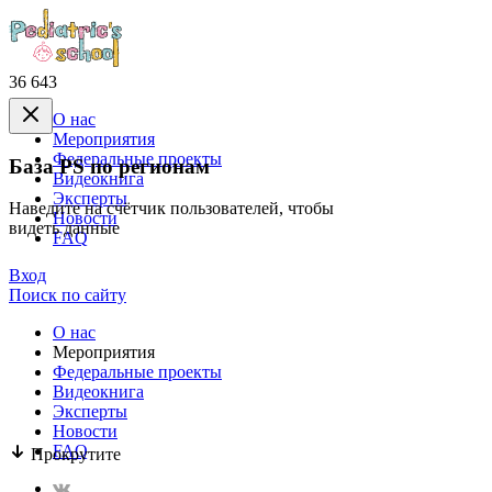
36 643
О нас
Mероприятия
Федеральные проекты
База PS по регионам
Видеокнига
Эксперты
Наведите на счётчик пользователей, чтобы
Новости
видеть данные
FAQ
Вход
Поиск по сайту
О нас
Mероприятия
Федеральные проекты
Видеокнига
Эксперты
Новости
FAQ
Прокрутите