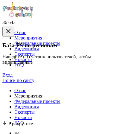
36 643
О нас
Mероприятия
Федеральные проекты
База PS по регионам
Видеокнига
Эксперты
Наведите на счётчик пользователей, чтобы
Новости
видеть данные
FAQ
Вход
Поиск по сайту
О нас
Mероприятия
Федеральные проекты
Видеокнига
Эксперты
Новости
FAQ
Прокрутите