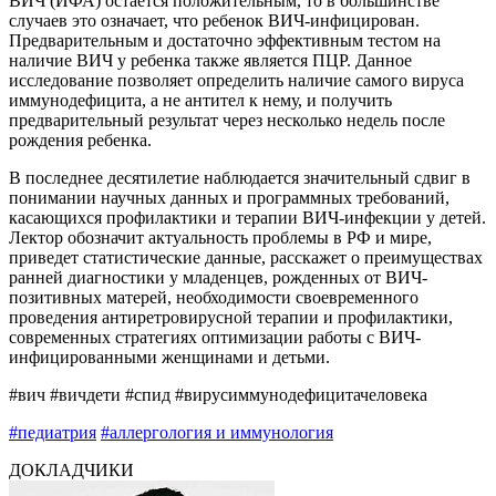
ВИЧ (ИФА) остается положительным, то в большинстве
случаев это означает, что ребенок ВИЧ-инфицирован.
Предварительным и достаточно эффективным тестом на
наличие ВИЧ у ребенка также является ПЦР. Данное
исследование позволяет определить наличие самого вируса
иммунодефицита, а не антител к нему, и получить
предварительный результат через несколько недель после
рождения ребенка.
В последнее десятилетие наблюдается значительный сдвиг в
понимании научных данных и программных требований,
касающихся профилактики и терапии ВИЧ-инфекции у детей.
Лектор обозначит актуальность проблемы в РФ и мире,
приведет статистические данные, расскажет о преимуществах
ранней диагностики у младенцев, рожденных от ВИЧ-
позитивных матерей, необходимости своевременного
проведения антиретровирусной терапии и профилактики,
современных стратегиях оптимизации работы с ВИЧ-
инфицированными женщинами и детьми.
#вич #вичдети #спид #вирусиммунодефицитачеловека
#педиатрия
#аллергология и иммунология
ДОКЛАДЧИКИ