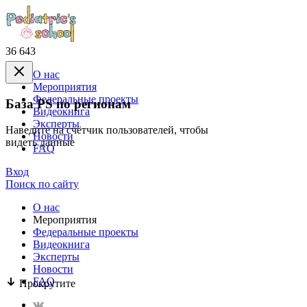
36 643
О нас
Mероприятия
Федеральные проекты
База PS по регионам
Видеокнига
Эксперты
Наведите на счётчик пользователей, чтобы
Новости
видеть данные
FAQ
Вход
Поиск по сайту
О нас
Mероприятия
Федеральные проекты
Видеокнига
Эксперты
Новости
FAQ
Прокрутите