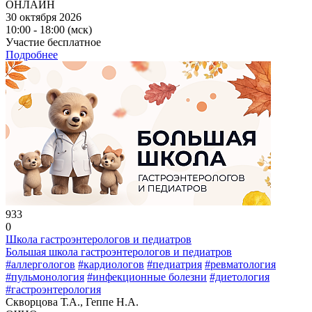
ОНЛАЙН
30 октября 2026
10:00 - 18:00 (мск)
Участие бесплатное
Подробнее
933
0
Школа гастроэнтерологов и педиатров
Большая школа гастроэнтерологов и педиатров
#аллергологов
#кардиологов
#педиатрия
#ревматология
#пульмонология
#инфекционные болезни
#диетология
#гастроэнтерология
Скворцова Т.А., Геппе Н.А.