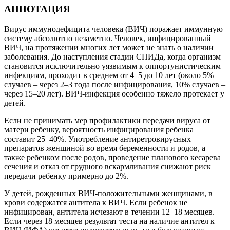
АННОТАЦИЯ
Вирус иммунодефицита человека (ВИЧ) поражает иммунную
систему абсолютно незаметно. Человек, инфицированный
ВИЧ, на протяжении многих лет может не знать о наличии
заболевания. До наступления стадии СПИДа, когда организм
становится исключительно уязвимым к оппортунистическим
инфекциям, проходит в среднем от 4–5 до 10 лет (около 5%
случаев – через 2–3 года после инфицирования, 10% случаев –
через 15–20 лет). ВИЧ-инфекция особенно тяжело протекает у
детей.
Если не принимать мер профилактики передачи вируса от
матери ребенку, вероятность инфицирования ребенка
составит 25–40%. Употребление антиретровирусных
препаратов женщиной во время беременности и родов, а
также ребенком после родов, проведение планового кесарева
сечения и отказ от грудного вскармливания снижают риск
передачи ребенку примерно до 2%.
У детей, рожденных ВИЧ-положительными женщинами, в
крови содержатся антитела к ВИЧ. Если ребенок не
инфицирован, антитела исчезают в течении 12–18 месяцев.
Если через 18 месяцев результат теста на наличие антител к