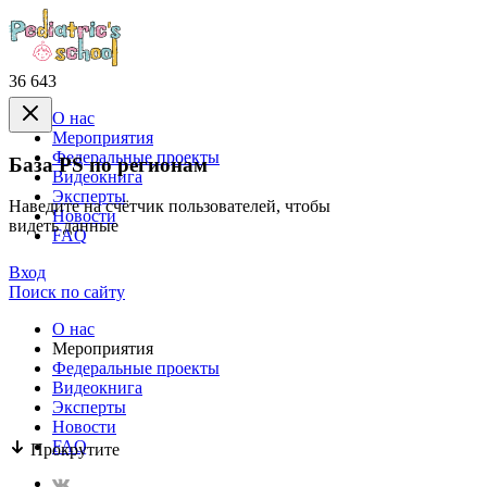
36 643
О нас
Mероприятия
Федеральные проекты
База PS по регионам
Видеокнига
Эксперты
Наведите на счётчик пользователей, чтобы
Новости
видеть данные
FAQ
Вход
Поиск по сайту
О нас
Mероприятия
Федеральные проекты
Видеокнига
Эксперты
Новости
FAQ
Прокрутите