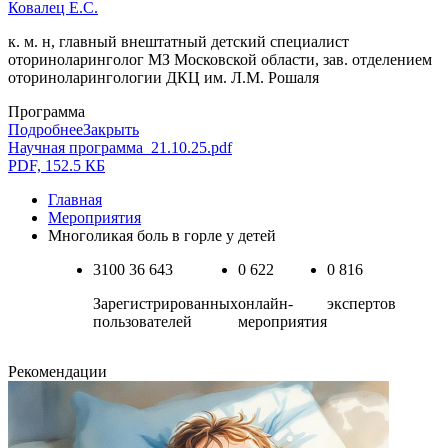
Ковалец Е.С.
к. м. н, главный внештатный детский специалист
оториноларинголог МЗ Московской области, зав. отделением
оториноларингологии ДКЦ им. Л.М. Рошаля
Программа
Подробнее
Закрыть
Научная программа_21.10.25.pdf
PDF, 152.5 КБ
Главная
Мероприятия
Многоликая боль в горле у детей
3100
36 643
0
622
0
816
Зарегистрированных
онлайн-
экспертов
пользователей
мероприятия
Рекомендации