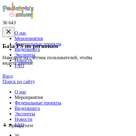
36 643
О нас
Mероприятия
Федеральные проекты
База PS по регионам
Видеокнига
Эксперты
Наведите на счётчик пользователей, чтобы
Новости
видеть данные
FAQ
Вход
Поиск по сайту
О нас
Mероприятия
Федеральные проекты
Видеокнига
Эксперты
Новости
FAQ
Прокрутите