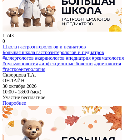
1 743
0
Школа гастроэнтерологов и педиатров
Большая школа гастроэнтерологов и педиатров
#аллергологов
#кардиологов
#педиатрия
#ревматология
#пульмонология
#инфекционные болезни
#диетология
#гастроэнтерология
Скворцова Т.А.
ОНЛАЙН
30 октября 2026
10:00 - 18:00 (мск)
Участие бесплатное
Подробнее