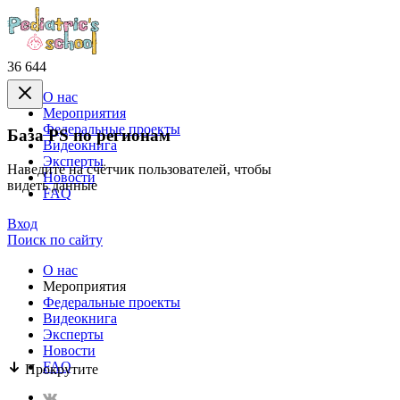
36 644
О нас
Mероприятия
Федеральные проекты
База PS по регионам
Видеокнига
Эксперты
Наведите на счётчик пользователей, чтобы
Новости
видеть данные
FAQ
Вход
Поиск по сайту
О нас
Mероприятия
Федеральные проекты
Видеокнига
Эксперты
Новости
FAQ
Прокрутите