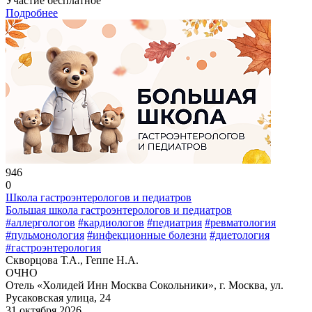
Участие бесплатное
Подробнее
946
0
Школа гастроэнтерологов и педиатров
Большая школа гастроэнтерологов и педиатров
#аллергологов
#кардиологов
#педиатрия
#ревматология
#пульмонология
#инфекционные болезни
#диетология
#гастроэнтерология
Скворцова Т.А., Геппе Н.А.
ОЧНО
Отель «Холидей Инн Москва Сокольники», г. Москва, ул.
Русаковская улица, 24
31 октября 2026