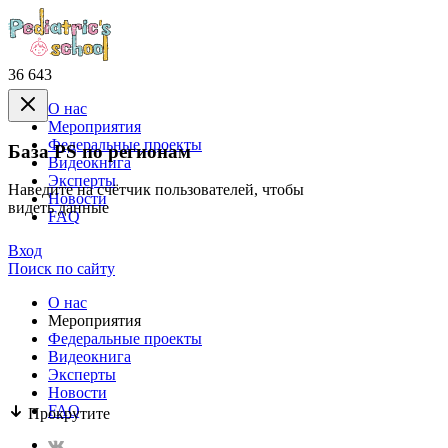
36 643
О нас
Mероприятия
Федеральные проекты
База PS по регионам
Видеокнига
Эксперты
Наведите на счётчик пользователей, чтобы
Новости
видеть данные
FAQ
Вход
Поиск по сайту
О нас
Mероприятия
Федеральные проекты
Видеокнига
Эксперты
Новости
FAQ
Прокрутите