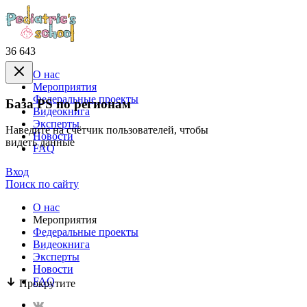
36 643
О нас
Mероприятия
Федеральные проекты
База PS по регионам
Видеокнига
Эксперты
Наведите на счётчик пользователей, чтобы
Новости
видеть данные
FAQ
Вход
Поиск по сайту
О нас
Mероприятия
Федеральные проекты
Видеокнига
Эксперты
Новости
FAQ
Прокрутите