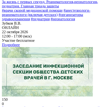
За жизнь с первых секунд. Реаниматология-неонатология-
педиатрия. Главная триада защиты
#врачи скорой медицинской помощи
#анестезиологи-
реаниматологи (включая детских)
#организаторы
здравоохранения
#педиатрия
#неонатология
Зубков В.В.
ОНЛАЙН
22 октября 2026
12:00 - 17:00 (мск)
Участие бесплатное
Подробнее
150
0