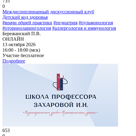
735
0
Междисциплинарный дискуссионный клуб
Детский код здоровья
#врачи общей практики
#педиатрия
#пульмонология
#оториноларингология
#аллергология и иммунология
Бережанский П.В.
ОНЛАЙН
13 октября 2026
16:00 - 18:00 (мск)
Участие бесплатное
Подробнее
653
0