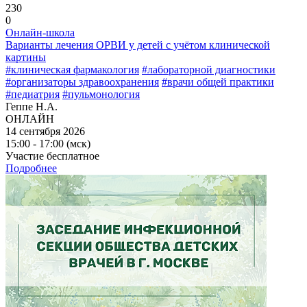
230
0
Онлайн-школа
Варианты лечения ОРВИ у детей с учётом клинической
картины
#клиническая фармакология
#лабораторной диагностики
#организаторы здравоохранения
#врачи общей практики
#педиатрия
#пульмонология
Геппе Н.А.
ОНЛАЙН
14 сентября 2026
15:00 - 17:00 (мск)
Участие бесплатное
Подробнее