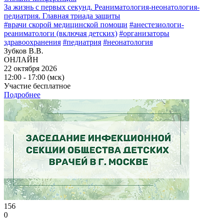
За жизнь с первых секунд. Реаниматология-неонатология-
педиатрия. Главная триада защиты
#врачи скорой медицинской помощи
#анестезиологи-
реаниматологи (включая детских)
#организаторы
здравоохранения
#педиатрия
#неонатология
Зубков В.В.
ОНЛАЙН
22 октября 2026
12:00 - 17:00 (мск)
Участие бесплатное
Подробнее
156
0