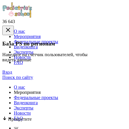
36 643
О нас
Mероприятия
Федеральные проекты
База PS по регионам
Видеокнига
Эксперты
Наведите на счётчик пользователей, чтобы
Новости
видеть данные
FAQ
Вход
Поиск по сайту
О нас
Mероприятия
Федеральные проекты
Видеокнига
Эксперты
Новости
FAQ
Прокрутите