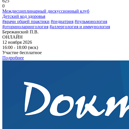
625
0
Междисциплинарный дискуссионный клуб
Детский код здоровья
#врачи общей практики
#педиатрия
#пульмонология
#оториноларингология
#аллергология и иммунология
Бережанский П.В.
ОНЛАЙН
12 ноября 2026
16:00 - 18:00 (мск)
Участие бесплатное
Подробнее