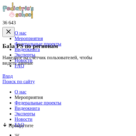
36 643
О нас
Mероприятия
Федеральные проекты
База PS по регионам
Видеокнига
Эксперты
Наведите на счётчик пользователей, чтобы
Новости
видеть данные
FAQ
Вход
Поиск по сайту
О нас
Mероприятия
Федеральные проекты
Видеокнига
Эксперты
Новости
FAQ
Прокрутите