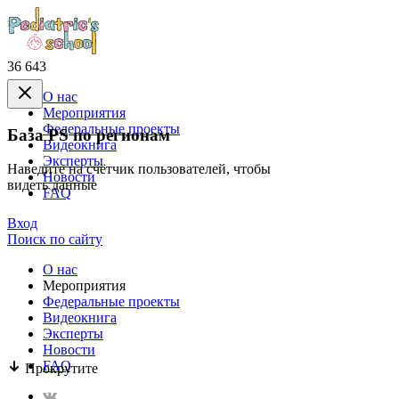
36 643
О нас
Mероприятия
Федеральные проекты
База PS по регионам
Видеокнига
Эксперты
Наведите на счётчик пользователей, чтобы
Новости
видеть данные
FAQ
Вход
Поиск по сайту
О нас
Mероприятия
Федеральные проекты
Видеокнига
Эксперты
Новости
FAQ
Прокрутите