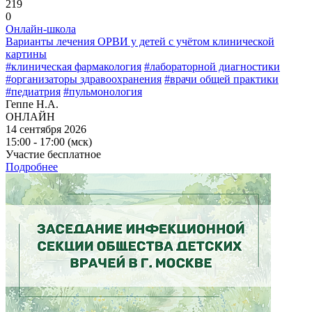
219
0
Онлайн-школа
Варианты лечения ОРВИ у детей с учётом клинической
картины
#клиническая фармакология
#лабораторной диагностики
#организаторы здравоохранения
#врачи общей практики
#педиатрия
#пульмонология
Геппе Н.А.
ОНЛАЙН
14 сентября 2026
15:00 - 17:00 (мск)
Участие бесплатное
Подробнее