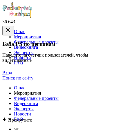
36 643
О нас
Mероприятия
Федеральные проекты
База PS по регионам
Видеокнига
Эксперты
Наведите на счётчик пользователей, чтобы
Новости
видеть данные
FAQ
Вход
Поиск по сайту
О нас
Mероприятия
Федеральные проекты
Видеокнига
Эксперты
Новости
FAQ
Прокрутите