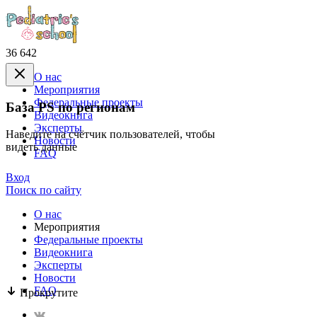
36 642
О нас
Mероприятия
Федеральные проекты
База PS по регионам
Видеокнига
Эксперты
Наведите на счётчик пользователей, чтобы
Новости
видеть данные
FAQ
Вход
Поиск по сайту
О нас
Mероприятия
Федеральные проекты
Видеокнига
Эксперты
Новости
FAQ
Прокрутите