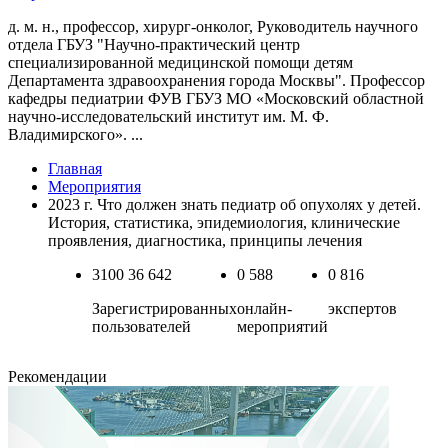
д. м. н., профессор, хирург-онколог, Руководитель научного
отдела ГБУЗ "Научно-практический центр
специализированной медицинской помощи детям
Департамента здравоохранения города Москвы". Профессор
кафедры педиатрии ФУВ ГБУЗ МО «Московский областной
научно-исследовательский институт им. М. Ф.
Владимирского». ...
Главная
Мероприятия
2023 г. Что должен знать педиатр об опухолях у детей.
История, статистика, эпидемиология, клинические
проявления, диагностика, принципы лечения
3100
36 642
0
588
0
816
Зарегистрированных
онлайн-
экспертов
пользователей
мероприятий
Рекомендации