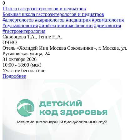
0
Школа гастроэнтерологов и педиатров
Большая школа гастроэнтерологов и педиатров
#аллергологов
#кардиологов
#педиатрия
#ревматология
#пульмонология
#инфекционные болезни
#диетология
#гастроэнтерология
Скворцова Т.А., Геппе Н.А.
ОЧНО
Отель «Холидей Инн Москва Сокольники», г. Москва, ул.
Русаковская улица, 24
31 октября 2026
10:00 - 18:00 (мск)
Участие бесплатное
Подробнее