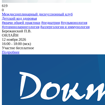
619
0
Междисциплинарный дискуссионный клуб
Детский код здоровья
#врачи общей практики
#педиатрия
#пульмонология
#оториноларингология
#аллергология и иммунология
Бережанский П.В.
ОНЛАЙН
12 ноября 2026
16:00 - 18:00 (мск)
Участие бесплатное
Подробнее