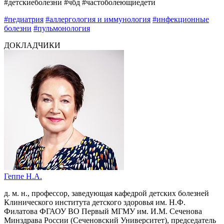
#детскиеболезни #чбд #частоболеющиедети
#педиатрия
#аллергология и иммунология
#инфекционные
болезни
#пульмонология
ДОКЛАДЧИКИ
Геппе Н.А.
д. м. н., профессор, заведующая кафедрой детских болезней
Клинического института детского здоровья им. Н.Ф.
Филатова ФГАОУ ВО Первый МГМУ им. И.М. Сеченова
Минздрава России (Сеченовский Университет), председатель