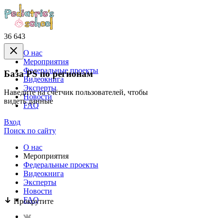
36 643
О нас
Mероприятия
Федеральные проекты
База PS по регионам
Видеокнига
Эксперты
Наведите на счётчик пользователей, чтобы
Новости
видеть данные
FAQ
Вход
Поиск по сайту
О нас
Mероприятия
Федеральные проекты
Видеокнига
Эксперты
Новости
FAQ
Прокрутите