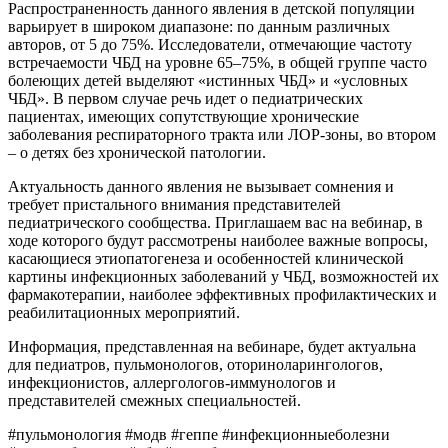
Распространенность данного явления в детской популяции
варьирует в широком диапазоне: по данным различных
авторов, от 5 до 75%. Исследователи, отмечающие частоту
встречаемости ЧБД на уровне 65–75%, в общей группе часто
болеющих детей выделяют «истинных ЧБД» и «условных
ЧБД». В первом случае речь идет о педиатрических
пациентах, имеющих сопутствующие хронические
заболевания респираторного тракта или ЛОР-зоны, во втором
– о детях без хронической патологии.
Актуальность данного явления не вызывает сомнения и
требует пристального внимания представителей
педиатрического сообщества. Приглашаем вас на вебинар, в
ходе которого будут рассмотрены наиболее важные вопросы,
касающиеся этиопатогенеза и особенностей клинической
картины инфекционных заболеваний у ЧБД, возможностей их
фармакотерапии, наиболее эффективных профилактических и
реабилитационных мероприятий.
Информация, представленная на вебинаре, будет актуальна
для педиатров, пульмонологов, оториноларингологов,
инфекционистов, аллергологов-иммунологов и
представителей смежных специальностей.
#пульмонология #модв #геппе #инфекционныеболезни