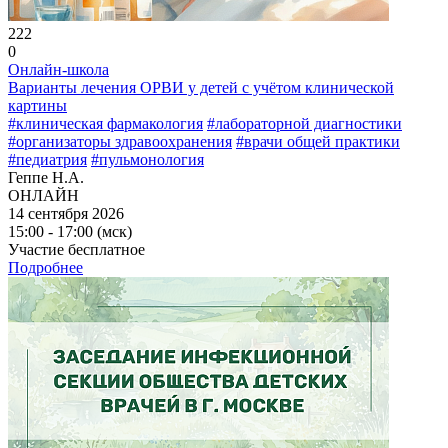
222
0
Онлайн-школа
Варианты лечения ОРВИ у детей с учётом клинической
картины
#клиническая фармакология
#лабораторной диагностики
#организаторы здравоохранения
#врачи общей практики
#педиатрия
#пульмонология
Геппе Н.А.
ОНЛАЙН
14 сентября 2026
15:00 - 17:00 (мск)
Участие бесплатное
Подробнее