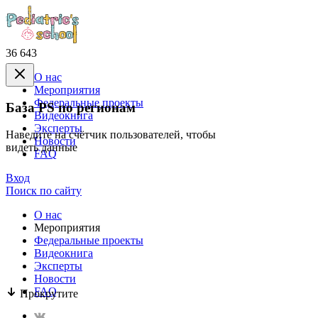
36 643
О нас
Mероприятия
Федеральные проекты
База PS по регионам
Видеокнига
Эксперты
Наведите на счётчик пользователей, чтобы
Новости
видеть данные
FAQ
Вход
Поиск по сайту
О нас
Mероприятия
Федеральные проекты
Видеокнига
Эксперты
Новости
FAQ
Прокрутите