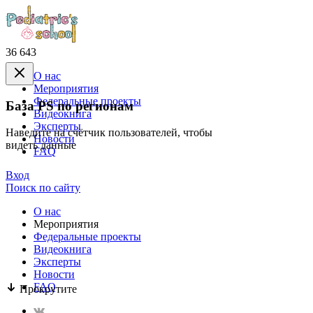
36 643
О нас
Mероприятия
Федеральные проекты
База PS по регионам
Видеокнига
Эксперты
Наведите на счётчик пользователей, чтобы
Новости
видеть данные
FAQ
Вход
Поиск по сайту
О нас
Mероприятия
Федеральные проекты
Видеокнига
Эксперты
Новости
FAQ
Прокрутите