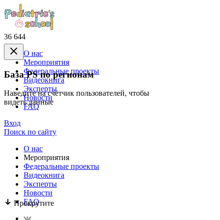
36 644
О нас
Mероприятия
Федеральные проекты
База PS по регионам
Видеокнига
Эксперты
Наведите на счётчик пользователей, чтобы
Новости
видеть данные
FAQ
Вход
Поиск по сайту
О нас
Mероприятия
Федеральные проекты
Видеокнига
Эксперты
Новости
FAQ
Прокрутите