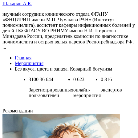
Шакарян А.К.
научный сотрудник клинического отдела ФГАНУ
«ФНЦИРИП имени М.П. Чумакова РАН» (Институт
полиомиелита), ассистент кафедры инфекционных болезней у
детей ПФ ФГАОУ ВО РНИМУ имени Н.И. Пирогова
Минздрава России, председатель комиссии по диагностике
полиомиелита и острых вялых парезов Роспотребнадзора РФ,
...
Главная
Мероприятия
Без вкуса, цвета и запаха. Коварный ботулизм
3100
36 644
0
623
0
816
Зарегистрированных
онлайн-
экспертов
пользователей
мероприятия
Рекомендации