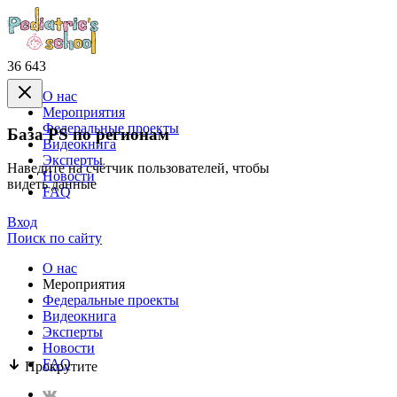
36 643
О нас
Mероприятия
Федеральные проекты
База PS по регионам
Видеокнига
Эксперты
Наведите на счётчик пользователей, чтобы
Новости
видеть данные
FAQ
Вход
Поиск по сайту
О нас
Mероприятия
Федеральные проекты
Видеокнига
Эксперты
Новости
FAQ
Прокрутите