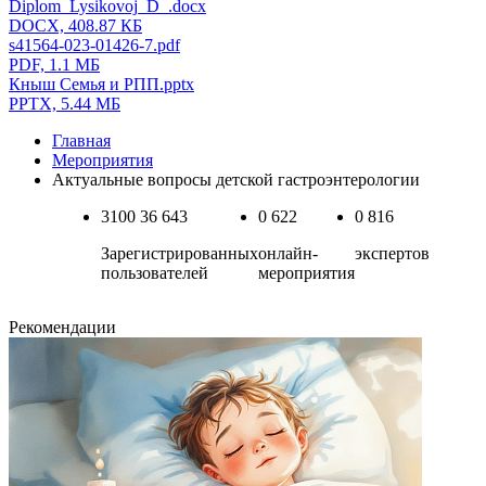
Diplom_Lysikovoj_D_.docx
DOCX, 408.87 КБ
s41564-023-01426-7.pdf
PDF, 1.1 МБ
Кныш Семья и РПП.pptx
PPTX, 5.44 МБ
Главная
Мероприятия
Актуальные вопросы детской гастроэнтерологии
3100
36 643
0
622
0
816
Зарегистрированных
онлайн-
экспертов
пользователей
мероприятия
Рекомендации