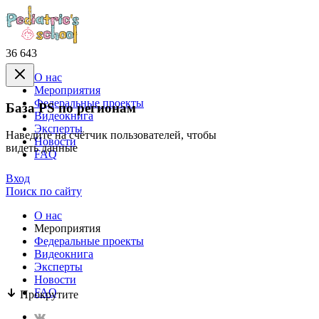
36 643
О нас
Mероприятия
Федеральные проекты
База PS по регионам
Видеокнига
Эксперты
Наведите на счётчик пользователей, чтобы
Новости
видеть данные
FAQ
Вход
Поиск по сайту
О нас
Mероприятия
Федеральные проекты
Видеокнига
Эксперты
Новости
FAQ
Прокрутите