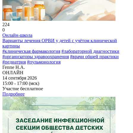
224
0
Онлайн-школа
Варианты лечения ОРВИ у детей с учётом клинической
картины
#клиническая фармакология
#лабораторной диагностики
#организаторы здравоохранения
#врачи общей практики
#педиатрия
#пульмонология
Геппе Н.А.
ОНЛАЙН
14 сентября 2026
15:00 - 17:00 (мск)
Участие бесплатное
Подробнее