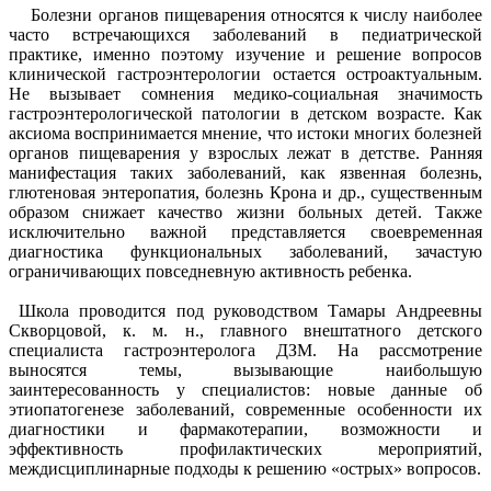
Болезни органов пищеварения относятся к числу наиболее
часто встречающихся заболеваний в педиатрической
практике, именно поэтому изучение и решение вопросов
клинической гастроэнтерологии остается остроактуальным.
Не вызывает сомнения медико-социальная значимость
гастроэнтерологической патологии в детском возрасте. Как
аксиома воспринимается мнение, что истоки многих болезней
органов пищеварения у взрослых лежат в детстве. Ранняя
манифестация таких заболеваний, как язвенная болезнь,
глютеновая энтеропатия, болезнь Крона и др., существенным
образом снижает качество жизни больных детей. Также
исключительно важной представляется своевременная
диагностика функциональных заболеваний, зачастую
ограничивающих повседневную активность ребенка.
Школа проводится под руководством Тамары Андреевны
Скворцовой, к. м. н., главного внештатного детского
специалиста гастроэнтеролога ДЗМ. На рассмотрение
выносятся темы, вызывающие наибольшую
заинтересованность у специалистов: новые данные об
этиопатогенезе заболеваний, современные особенности их
диагностики и фармакотерапии, возможности и
эффективность профилактических мероприятий,
междисциплинарные подходы к решению «острых» вопросов.