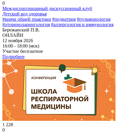
0
Междисциплинарный дискуссионный клуб
Детский код здоровья
#врачи общей практики
#педиатрия
#пульмонология
#оториноларингология
#аллергология и иммунология
Бережанский П.В.
ОНЛАЙН
12 ноября 2026
16:00 - 18:00 (мск)
Участие бесплатное
Подробнее
1 228
0