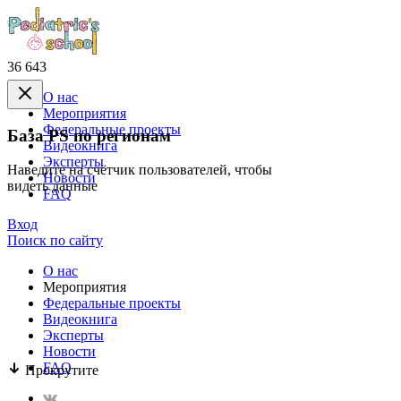
36 643
О нас
Mероприятия
Федеральные проекты
База PS по регионам
Видеокнига
Эксперты
Наведите на счётчик пользователей, чтобы
Новости
видеть данные
FAQ
Вход
Поиск по сайту
О нас
Mероприятия
Федеральные проекты
Видеокнига
Эксперты
Новости
FAQ
Прокрутите