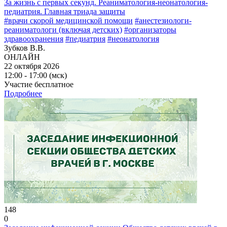
За жизнь с первых секунд. Реаниматология-неонатология-
педиатрия. Главная триада защиты
#врачи скорой медицинской помощи
#анестезиологи-
реаниматологи (включая детских)
#организаторы
здравоохранения
#педиатрия
#неонатология
Зубков В.В.
ОНЛАЙН
22 октября 2026
12:00 - 17:00 (мск)
Участие бесплатное
Подробнее
148
0