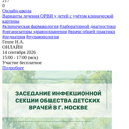
217
0
Онлайн-школа
Варианты лечения ОРВИ у детей с учётом клинической
картины
#клиническая фармакология
#лабораторной диагностики
#организаторы здравоохранения
#врачи общей практики
#педиатрия
#пульмонология
Геппе Н.А.
ОНЛАЙН
14 сентября 2026
15:00 - 17:00 (мск)
Участие бесплатное
Подробнее