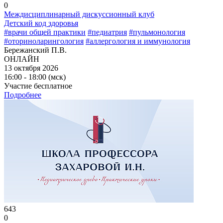
0
Междисциплинарный дискуссионный клуб
Детский код здоровья
#врачи общей практики
#педиатрия
#пульмонология
#оториноларингология
#аллергология и иммунология
Бережанский П.В.
ОНЛАЙН
13 октября 2026
16:00 - 18:00 (мск)
Участие бесплатное
Подробнее
643
0