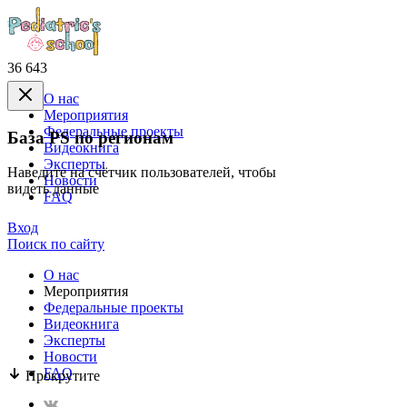
36 643
О нас
Mероприятия
Федеральные проекты
База PS по регионам
Видеокнига
Эксперты
Наведите на счётчик пользователей, чтобы
Новости
видеть данные
FAQ
Вход
Поиск по сайту
О нас
Mероприятия
Федеральные проекты
Видеокнига
Эксперты
Новости
FAQ
Прокрутите