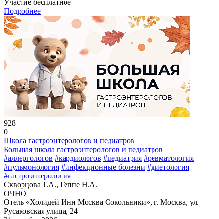
Участие бесплатное
Подробнее
928
0
Школа гастроэнтерологов и педиатров
Большая школа гастроэнтерологов и педиатров
#аллергологов
#кардиологов
#педиатрия
#ревматология
#пульмонология
#инфекционные болезни
#диетология
#гастроэнтерология
Скворцова Т.А., Геппе Н.А.
ОЧНО
Отель «Холидей Инн Москва Сокольники», г. Москва, ул.
Русаковская улица, 24