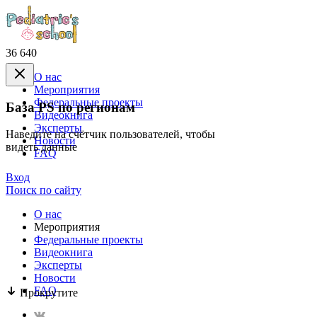
36 640
О нас
Mероприятия
Федеральные проекты
База PS по регионам
Видеокнига
Эксперты
Наведите на счётчик пользователей, чтобы
Новости
видеть данные
FAQ
Вход
Поиск по сайту
О нас
Mероприятия
Федеральные проекты
Видеокнига
Эксперты
Новости
FAQ
Прокрутите