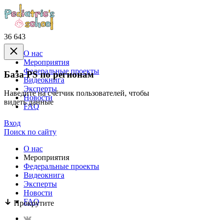
36 643
О нас
Mероприятия
Федеральные проекты
База PS по регионам
Видеокнига
Эксперты
Наведите на счётчик пользователей, чтобы
Новости
видеть данные
FAQ
Вход
Поиск по сайту
О нас
Mероприятия
Федеральные проекты
Видеокнига
Эксперты
Новости
FAQ
Прокрутите