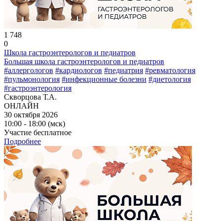
1 748
0
Школа гастроэнтерологов и педиатров
Большая школа гастроэнтерологов и педиатров
#аллергологов
#кардиологов
#педиатрия
#ревматология
#пульмонология
#инфекционные болезни
#диетология
#гастроэнтерология
Скворцова Т.А.
ОНЛАЙН
30 октября 2026
10:00 - 18:00 (мск)
Участие бесплатное
Подробнее