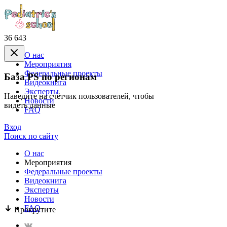
36 643
О нас
Mероприятия
Федеральные проекты
База PS по регионам
Видеокнига
Эксперты
Наведите на счётчик пользователей, чтобы
Новости
видеть данные
FAQ
Вход
Поиск по сайту
О нас
Mероприятия
Федеральные проекты
Видеокнига
Эксперты
Новости
FAQ
Прокрутите